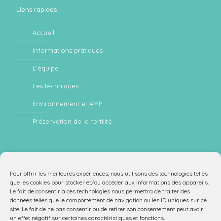
Liens rapides
Accueil
Informations pratiques
L’équipe
Les techniques
Environnement et AMP
Préservation de la fertilité
Nous contacter
Pour offrir les meilleures expériences, nous utilisons des technologies telles
que les cookies pour stocker et/ou accéder aux informations des appareils.
03 20 44 68 97
Le fait de consentir à ces technologies nous permettra de traiter des
données telles que le comportement de navigation ou les ID uniques sur ce
site. Le fait de ne pas consentir ou de retirer son consentement peut avoir
un effet négatif sur certaines caractéristiques et fonctions.
secretariat.amp@chu-lille.fr