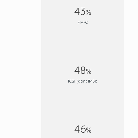
43
%
FIV-C
48
%
ICSI (dont IMSI)
46
%