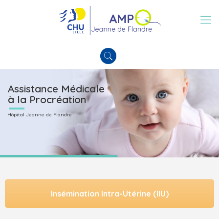
Assistance Médicale
à la Procréation
Hôpital Jeanne de Flandre
Insémination Intra-Utérine (IIU)