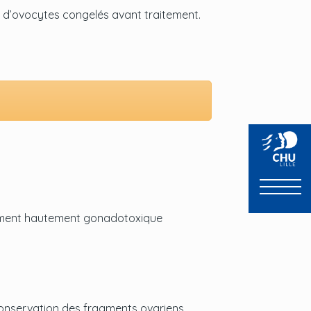
re d’ovocytes congelés avant traitement.
raitement hautement gonadotoxique
 conservation des fragments ovariens