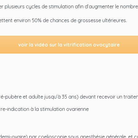
ner plusieurs cycles de stimulation afin d’augmenter le nomb
tent environ 50% de chances de grossesse ultérieures.
voir la vidéo sur la vitrification ovocytaire
lle pré-pubère et adulte jusqu’à 35 ans) devant recevoir un t
e-indication à la stimulation ovarienne
ou demi-ovaire) par coelioscopie sous anesthésie générale, et