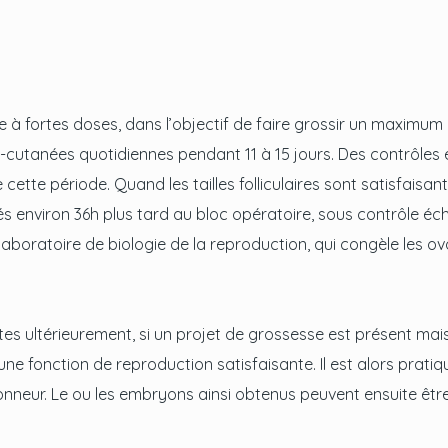
 à fortes doses, dans l’objectif de faire grossir un maximum de
us-cutanées quotidiennes pendant 11 à 15 jours. Des contrôle
cette période. Quand les tailles folliculaires sont satisfaisante
s environ 36h plus tard au bloc opératoire, sous contrôle é
u laboratoire de biologie de la reproduction, qui congèle les o
cytes ultérieurement, si un projet de grossesse est présent ma
e fonction de reproduction satisfaisante. Il est alors pratiqu
eur. Le ou les embryons ainsi obtenus peuvent ensuite être t