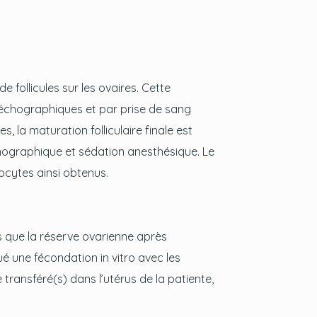
 follicules sur les ovaires. Cette
s échographiques et par prise de sang
s, la maturation folliculaire finale est
chographique et sédation anesthésique. Le
vocytes ainsi obtenus.
is que la réserve ovarienne après
é une fécondation in vitro avec les
ransféré(s) dans l’utérus de la patiente,